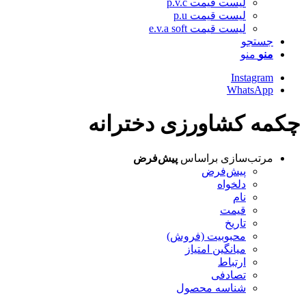
لیست قیمت p.v.c
لیست قیمت p.u
لیست قیمت e.v.a soft
جستجو
منو
منو
Instagram
WhatsApp
چکمه کشاورزی دخترانه
مرتب‌سازی براساس
پیش‌فرض
پیش‌فرض
دلخواه
نام
قیمت
تاریخ
محبوبیت (فروش)
میانگین امتیاز
ارتباط
تصادفی
شناسه محصول