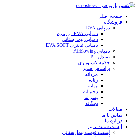
صفحه اصلی
فروشگاه
دمپایی EVA
دمپایی EVA روزمره
دمپایی بیمارستانی
دمپایی فانتزی EVA SOFT
دمپایی Airblowing
صندل PU
چکمه کشاورزی
براساس سایز
مردانه
زنانه
میانه
دخترانه
پسرانه
بچگانه
مقالات
تماس با ما
درباره ما
لیست قیمت بروز
لیست قیمت بیمارستانی