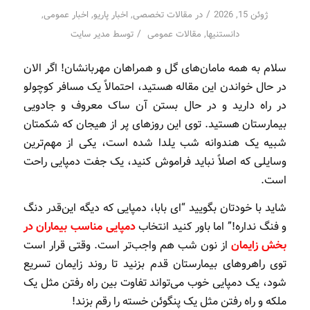
/
ژوئن 15, 2026
در
مقالات تخصصی
,
اخبار پاریو
,
اخبار عمومی
,
/
دانستنیها
,
مقالات عمومی
توسط
مدیر سایت
سلام به همه مامان‌های گل و همراهان مهربانشان! اگر الان
در حال خواندن این مقاله هستید، احتمالاً یک مسافر کوچولو
در راه دارید و در حال بستن آن ساک معروف و جادویی
بیمارستان هستید. توی این روزهای پر از هیجان که شکمتان
شبیه یک هندوانه شب یلدا شده است، یکی از مهم‌ترین
وسایلی که اصلاً نباید فراموش کنید، یک جفت دمپایی راحت
است.
شاید با خودتان بگویید “ای بابا، دمپایی که دیگه این‌قدر دنگ
و فنگ نداره!” اما باور کنید انتخاب
دمپایی مناسب بیماران در
بخش زایمان
از نون شب هم واجب‌تر است. وقتی قرار است
توی راهروهای بیمارستان قدم بزنید تا روند زایمان تسریع
شود، یک دمپایی خوب می‌تواند تفاوت بین راه رفتن مثل یک
ملکه و راه رفتن مثل یک پنگوئن خسته را رقم بزند!