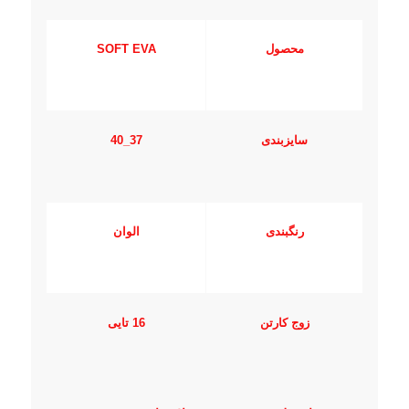
محصول
SOFT EVA
سایزبندی
37_40
رنگبندی
الوان
زوج کارتن
16 تایی