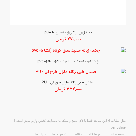
صندل روفرشی زنانه سوفیا – pu
270,000
تومان
چکمه زنانه سفید ساق کوتاه (نشاء)- pvc
صندل طبی زنانه مارال طرح لی – PU
352,000
تومان
نقل مطالب از این سایت فقط با ذکر منبع و لینک به وبسایت کفش پاریو مجاز است. |
parioshoe
صفحه اصلی
فروشگاه
مقالات
تماس با ما
درباره ما