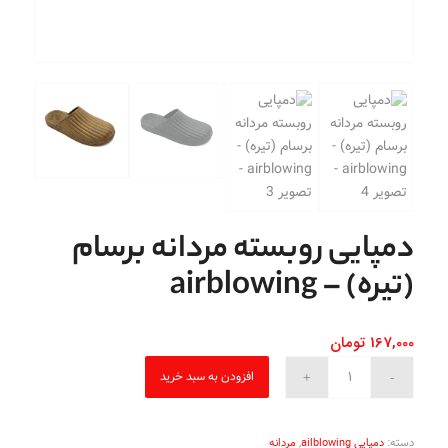
دمپایی روبسته مردانه برسام
(تیره) – airblowing
167,000
تومان
افزودن به سبد خرید
دسته:
دمپایی ailblowing
,
مردانه