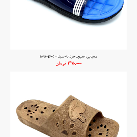
دمپایی اسپرت مردانه سینا – eva-pvc
145,000
تومان