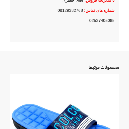
با مدیریت فروش:
آقای جعفری
شماره های تماس:
09129382768
02537405085
محصولات مرتبط