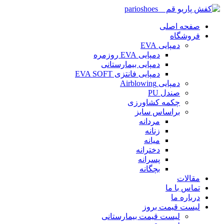
صفحه اصلی
فروشگاه
دمپایی EVA
دمپایی EVA روزمره
دمپایی بیمارستانی
دمپایی فانتزی EVA SOFT
دمپایی Airblowing
صندل PU
چکمه کشاورزی
براساس سایز
مردانه
زنانه
میانه
دخترانه
پسرانه
بچگانه
مقالات
تماس با ما
درباره ما
لیست قیمت بروز
لیست قیمت بیمارستانی