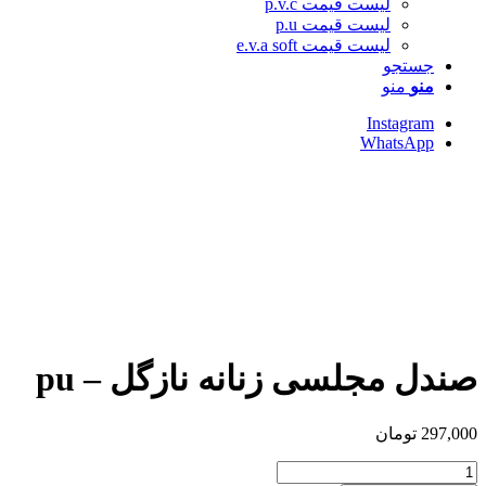
لیست قیمت p.v.c
لیست قیمت p.u
لیست قیمت e.v.a soft
جستجو
منو
منو
Instagram
WhatsApp
صندل مجلسی زنانه نازگل – pu
297,000
تومان
صندل