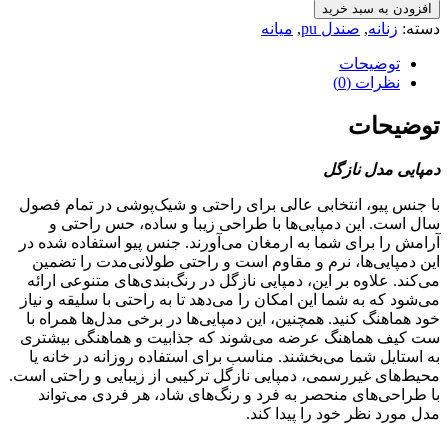
مجلسی
افزودن به سبد خرید
زنانه
دسته:
زنانه
,
صندل pu
,
میانه
نازگل
-
توضیحات
pu
نظرات (0)
عدد
توضیحات
دمپایی مدل نازگل
با جنس پیو، انتخابی عالی برای راحتی و شیک‌پوشی در تمام فصول
سال است. این دمپایی‌ها با طراحی زیبا و ساده، حس راحتی و
آرامش را برای شما به ارمغان می‌آورند. جنس پیو استفاده شده در
این دمپایی‌ها، نرم و مقاوم است و راحتی طولانی‌مدت را تضمین
می‌کند. علاوه بر این، دمپایی نازگل در رنگ‌بندی‌های متنوعی ارائه
می‌شود که به شما این امکان را می‌دهد تا به راحتی با سلیقه و نیاز
خود هماهنگ کنید. همچنین، این دمپایی‌ها در برخی مدل‌ها همراه با
ست کیف‌ هماهنگ عرضه می‌شوند که جذابیت و هماهنگی بیشتری
به استایل شما می‌بخشند. مناسب برای استفاده روزانه در خانه یا
محیط‌های غیررسمی، دمپایی نازگل ترکیبی از زیبایی و راحتی است.
با طراحی‌های منحصر به فرد و رنگ‌های شاد، هر فردی می‌تواند
مدل مورد نظر خود را پیدا کند.