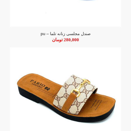
صندل مجلسی زنانه تلما – pu
280,000
تومان