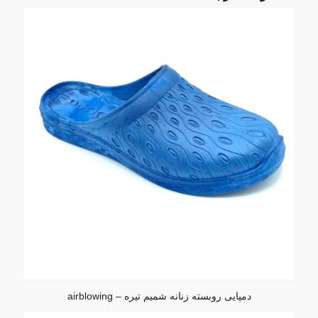
دمپایی روبسته زنانه شمیم تیره – airblowing