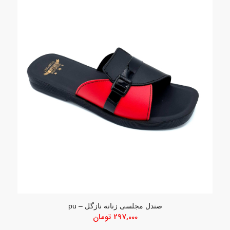
صندل مجلسی زنانه نازگل – pu
297,000
تومان