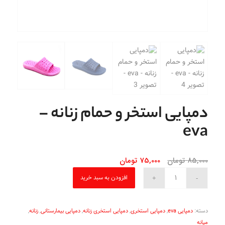
دمپایی استخر و حمام زنانه –
eva
قیمت
قیمت
85,000
تومان
75,000
تومان
اصلی
فعلی
افزودن به سبد خرید
85,000 تومان
75,000 تومان
بود.
است.
دسته:
دمپایی eva
,
دمپایی استخری
,
دمپایی استخری زنانه
,
دمپایی بیمارستانی
,
زنانه
,
میانه