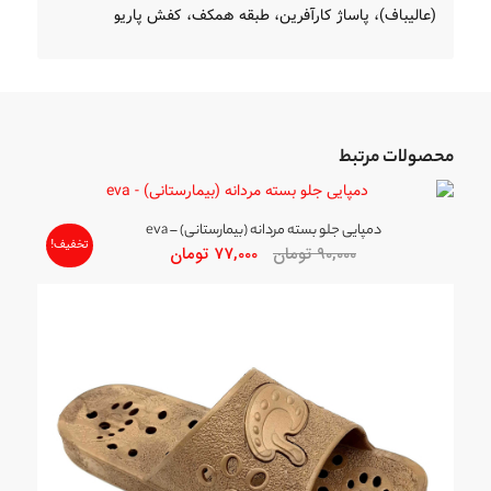
(عالیباف)، پاساژ کارآفرین، طبقه همکف، کفش پاریو
محصولات مرتبط
دمپایی جلو بسته مردانه (بیمارستانی) – eva
تخفیف!
قیمت
قیمت
90,000
تومان
77,000
تومان
اصلی
فعلی
90,000 تومان
77,000 تومان
بود.
است.