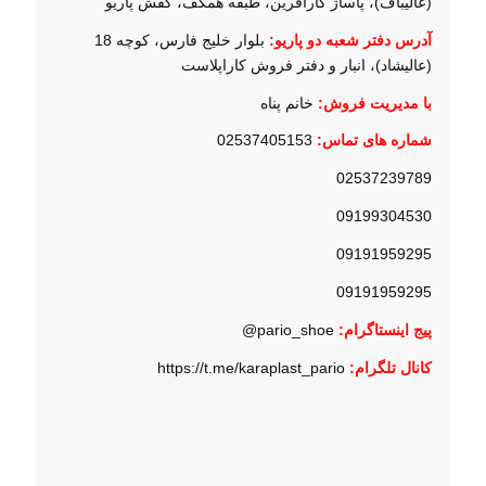
(عالیباف)، پاساژ کارآفرین، طبقه همکف، کفش پاریو
آدرس دفتر شعبه دو پاریو:
بلوار خلیج فارس، کوچه 18
(عالیشاد)، انبار و دفتر فروش کاراپلاست
با مدیریت فروش:
خانم پناه
شماره های تماس:
02537405153
02537239789
09199304530
09191959295
09191959295
پیج اینستاگرام
:
pario_shoe@
کانال تلگرام
:
https://t.me/karaplast_pario