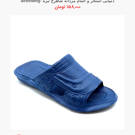
دمپایی استخر و حمام مردانه شاهرخ تیره -airblowing
158,000
تومان